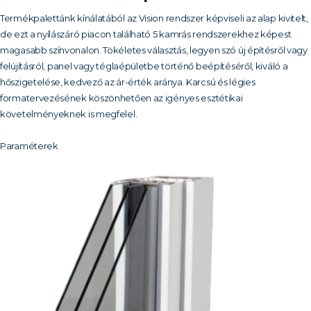
Termékpalettánk kínálatából az Vision rendszer képviseli az alap kivitelt,
de ezt a nyílászáró piacon található 5 kamrás rendszerekhez képest
magasabb színvonalon. Tökéletes választás, legyen szó új építésről vagy
felújításról, panel vagy téglaépületbe történő beépítéséről, kiváló a
hőszigetelése, kedvező az ár-érték aránya. Karcsú és légies
formatervezésének köszönhetően az igényes esztétikai
követelményeknek is megfelel.
Paraméterek