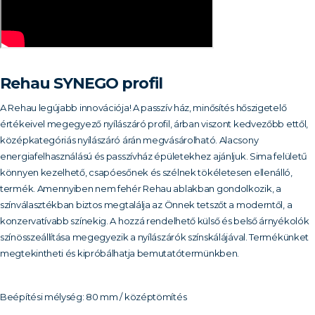
Rehau SYNEGO profil
A Rehau legújabb innovációja! A passzív ház, minősítés hőszigetelő
értékeivel megegyező nyílászáró profil, árban viszont kedvezőbb ettől,
középkategóriás nyílászáró árán megvásárolható. Alacsony
energiafelhasználású és passzívház épületekhez ajánljuk. Sima felületű
könnyen kezelhető, csapóesőnek és szélnek tökéletesen ellenálló,
termék. Amennyiben nem fehér Rehau ablakban gondolkozik, a
színválasztékban biztos megtalálja az Önnek tetszőt a moderntől, a
konzervatívabb színekig. A hozzá rendelhető külső és belső árnyékolók
színösszeállítása megegyezik a nyílászárók színskálájával. Termékünket
megtekintheti és kipróbálhatja bemutatótermünkben.
Beépítési mélység: 80 mm / középtömítés