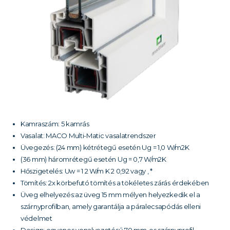
Kamraszám: 5 kamrás
Vasalat: MACO Multi-Matic vasalatrendszer
Üvegezés: (24 mm) kétrétegű esetén Ug = 1,0 W/m2K
(36 mm) háromrétegű esetén Ug = 0,7 W/m2K
Hőszigetelés: Uw = 1 2 W/m K 2 0,92 vagy , *
Tömítés: 2x körbefutó tömítés a tökéletes zárás érdekében
Üveg elhelyezés:az üveg 15 mm mélyen helyezkedik el a
szárnyprofilban, amely garantálja a páralecsapódás elleni
védelmet