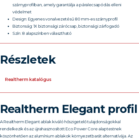
szárnyprofilban, amely garantálja a páralecsapódás elleni
védelmet
Design: Egyenes vonalvezetésű 80 mm-es szárnyprofil
Biztonság: 1X biztonsági zárócsap, biztonsági zárfogadó
Szín: 8 alapszínben választható
Részletek
Realtherm katalógus
Realtherm Elegant profil
A Realtherm Elegant ablak kiváló hőszigetelő tulajdonságokkal
rendelkezik és az újrahasznosított Eco Power Core alaptestnek
köszönhetően az alumínium ablakok környezetbarát alternatívája. Az