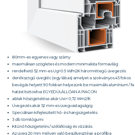
80mm-es egyenes vagy szárny
maximálisan szögletes és modern minimalista formavilág
rendelhető 52 mm-es Ug=0.5 W/m2K háromrétegű üvegezés
derékszögű üvegléc (egy lábas) amelyet a szokványos 45 fokos
bevágás helyett 90 fokban helyezünk be maximális alumínium / fa
hatást biztosítva EGYEDÜLÁLLÓAN A PIACON
ablak hőszigetelése akár Uw= 0,72 Wm2/K
Üvegezés akár 52 mm-es üvegvastagságig
Speciálisan kifejlesztett hő- és hangszigetelés.
3 db tömitőgumi
Kitűnő hőszigetelés / szélállóság és vízzárás.
Az üveg 20 mm mélyen való besüllyesztése a profilba