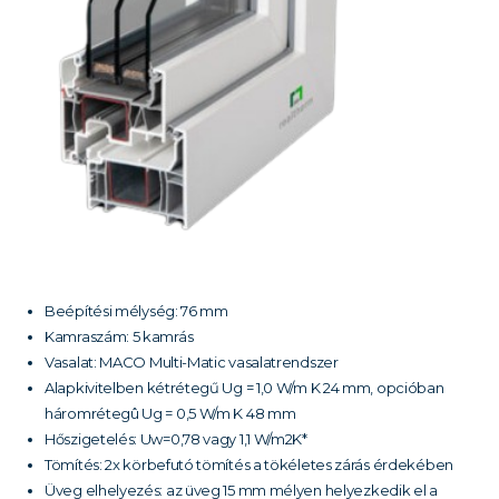
Beépítési mélység: 76 mm
Kamraszám: 5 kamrás
Vasalat: MACO Multi-Matic vasalatrendszer
Alapkivitelben kétrétegű Ug = 1,0 W/m K 24 mm, opcióban
háromrétegû Ug = 0,5 W/m K 48 mm
Hőszigetelés: Uw=0,78 vagy 1,1 W/m2K*
Tömítés: 2x körbefutó tömítés a tökéletes zárás érdekében
Üveg elhelyezés: az üveg 15 mm mélyen helyezkedik el a