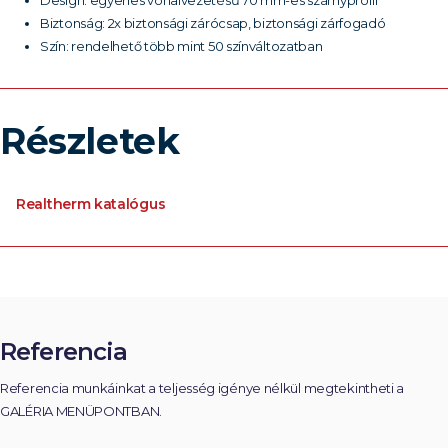
Design: egyenes vonalvezetésű 70 mm-es szárnyprofil
Biztonság: 2x biztonsági zárócsap, biztonsági zárfogadó
Szín: rendelhető több mint 50 színváltozatban
Részletek
Realtherm katalógus
Referencia
Referencia munkáinkat a teljesség igénye nélkül megtekintheti a
GALÉRIA MENÜPONTBAN.