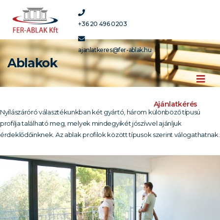
+36 20 496 0203
ajanlatkeres@fer-ablak.hu
Ablakok
Ajánlatkérés
Nyílászáróró választékunkban két gyártó, három különböző típusú
profilja található meg, melyek mindegyikét jószívvel ajánljuk
érdeklődőinknek. Az ablak profilok között típusok szerint válogathatnak.