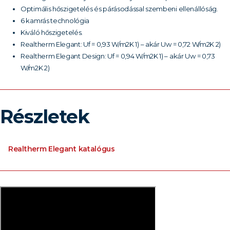
Optimális hőszigetelés és párásodással szembeni ellenállóság.
6 kamrás technológia
Kiváló hőszigetelés.
Realtherm Elegant: Uf = 0,93 W/m2K 1) – akár Uw = 0,72 W/m2K 2)
Realtherm Elegant Design: Uf = 0,94 W/m2K 1) – akár Uw = 0,73
W/m2K 2)
Részletek
Realtherm Elegant katalógus