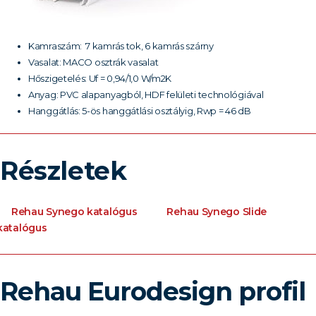
Kamraszám: 7 kamrás tok, 6 kamrás szárny
Vasalat: MACO osztrák vasalat
Hőszigetelés: Uf = 0,94/1,0 W/m2K
Anyag: PVC alapanyagból, HDF felületi technológiával
Hanggátlás: 5-ös hanggátlási osztályig, Rwp = 46 dB
Részletek
Rehau Synego katalógus
Rehau Synego Slide
katalógus
Rehau Eurodesign profil