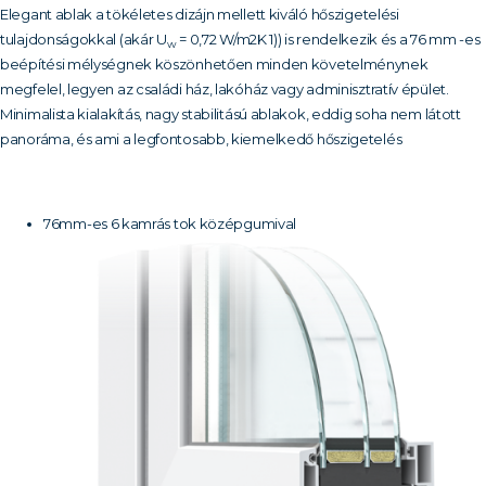
Elegant ablak a tökéletes dizájn mellett kiváló hőszigetelési
tulajdonságokkal (akár U
= 0,72 W/m2K 1)) is rendelkezik és a 76 mm -es
w
beépítési mélységnek köszönhetően minden követelménynek
megfelel, legyen az családi ház, lakóház vagy adminisztratív épület.
Minimalista kialakítás, nagy stabilitású ablakok, eddig soha nem látott
panoráma, és ami a legfontosabb, kiemelkedő hőszigetelés
76mm-es 6 kamrás tok középgumival