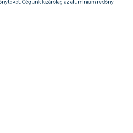
edőnytokot. Cégünk kizárólag az alumínium redőny