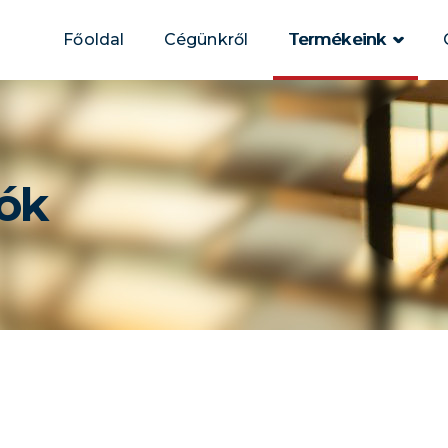
Főoldal
Cégünkről
Termékeink
lók