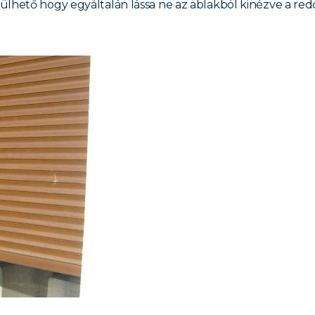
ülhető hogy egyáltalán lássa ne az ablakból kinézve a r