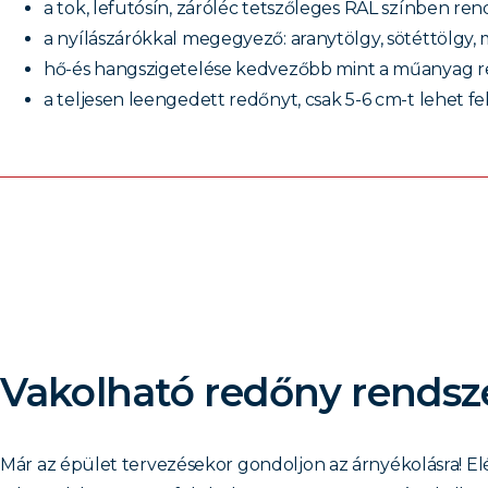
a tok, lefutósín, záróléc tetszőleges RAL színben ren
a nyílászárókkal megegyező: aranytölgy, sötéttölgy, m
hő-és hangszigetelése kedvezőbb mint a műanyag 
a teljesen leengedett redőnyt, csak 5-6 cm-t lehet felf
Vakolható redőny rendsz
Már az épület tervezésekor gondoljon az árnyékolásra! E