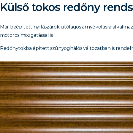
Külső tokos redőny rend
Már beépített nyílászárók utólagos árnyékolásra alkalmaz
motoros mozgatással is.
Redőnytokba épített szúnyoghálós változatban is rende