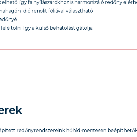
delhető, így fa nyílászárókhoz is harmonizáló redőny elérh
ahagóni, dió renolit fóliával választható
redőnyé
elé tolni, így a külső behatolást gátolja.
erek
lépített redőnyrendszereink hőhíd-mentesen beépíthetők. 