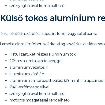
szúnyoghálóval kombinálható
Külső tokos alumínium r
Tok, lefutósín, záróléc alapszín: fehér vagy sötétbarna
Lamella alapszín: fehér, szürke, világosszürke, elefántcsont
Hátul zárt, két részes alumínium tok
20
°
-os alumínium tokvéggel
alumínium vezetősín
alumínium záróléc
alumínium arriterezett palást (39 mm) 11 alapszínbe
Ø40-es fémtengellyel
szúnyoghálóval kombinálható
motoros mozgatással rendelhető