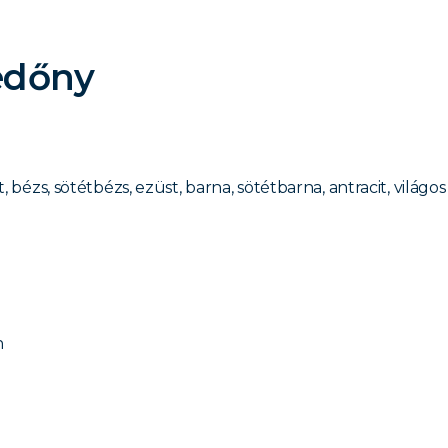
edőny
, bézs, sötétbézs, ezüst, barna, sötétbarna, antracit, világo
n