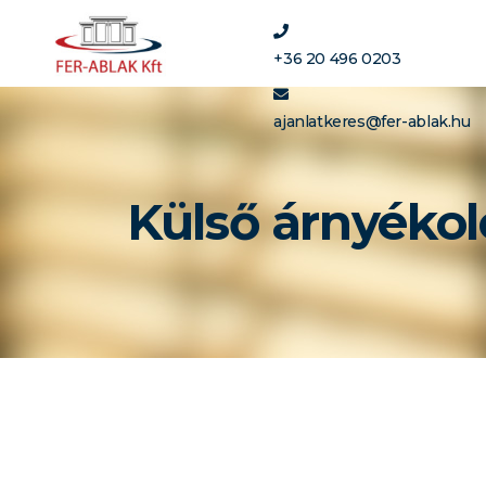
+36 20 496 0203
ajanlatkeres@fer-ablak.hu
Külső árnyéko