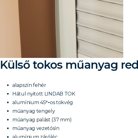
Külső tokos műanyag re
alapszín fehér
Hátul nyitott LINDAB TOK
alumínium 45
°-
os tokvég
műanyag tengely
műanyag palást (37 mm)
műanyag vezetősín
alumínium záróléc