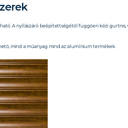
szerek
ható. A nyílászáró beépítettségétől függően kézi gurtnis
lhető, mind a műanyag mind az alumínium termékek.