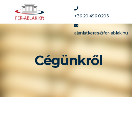
+36 20 496 0203
ajanlatkeres@fer-ablak.hu
Cégünkről