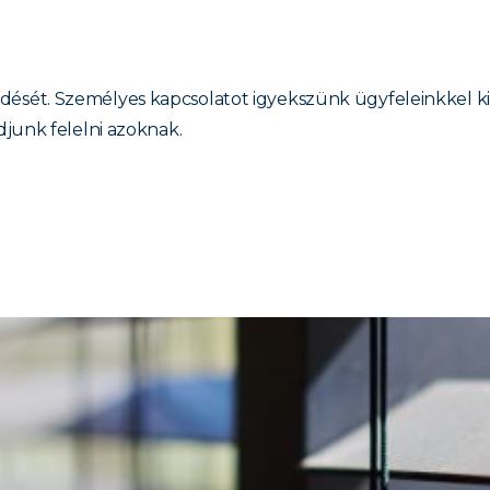
ét. Személyes kapcsolatot igyekszünk ügyfeleinkkel kial
junk felelni azoknak.