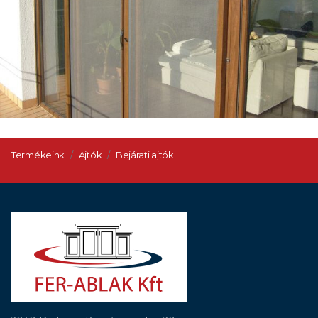
Termékeink
Ajtók
Bejárati ajtók