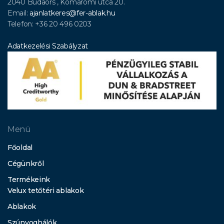
2040 Budaörs , Komáromi utca 20.
Email:
ajanlatkeres@fer-ablak.hu
Telefon: +36 20 496 0203
Adatkezelési Szabályzat
Menü
Főoldal
Cégünkről
Termékeink
Velux tetőtéri ablakok
Ablakok
Szúnyoghálók