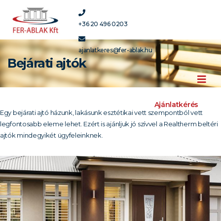
+36 20 496 0203
ajanlatkeres@fer-ablak.hu
Bejárati ajtók
Ajánlatkérés
Egy bejárati ajtó házunk, lakásunk esztétikai vett szempontból vett
legfontosabb eleme lehet. Ezért is ajánljuk jó szívvel a Realtherm beltéri
ajtók mindegyikét ügyfeleinknek.