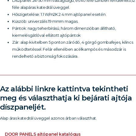
Díszpanel: 24-50 mm vastagságú, és 40 féle színben rendelhető,12
féle alapáras katedrál üveggel.
Hőszigetelése: 1.1 W∕m2K 2 4 mm ajtópanel esetén.
Küszöb: univerzális 19 mmm magas.
Pántok: nagy teherbírású, három dimenzióban állítható,
kiemelésgátlóval ellátott ajtópántok
Zár: alap kivitelben 5 ponton záródó, 4 görgő gombafejes, kilincs
működtetéssel. Felár ellenében acélkampós és másodzár is
rendelhető a biztonság fokozására.
Az alábbi linkre kattintva tekintheti
meg és választhatja ki bejárati ajtója
díszpaneljét.
Alap áras katedrál üveggel azonos árban választhat.
DOOR PANELS ajtópanel katalógus