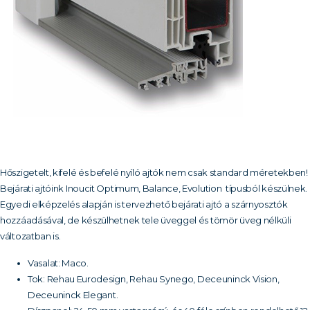
Hőszigetelt, kifelé és befelé nyíló ajtók nem csak standard méretekben!
Bejárati ajtóink Inoucit Optimum, Balance, Evolution típusból készülnek.
Egyedi elképzelés alapján is tervezhető bejárati ajtó a szárnyosztók
hozzáadásával, de készülhetnek tele üveggel és tömör üveg nélküli
változatban is.
Vasalat: Maco.
Tok: Rehau Eurodesign, Rehau Synego, Deceuninck Vision,
Deceuninck Elegant.