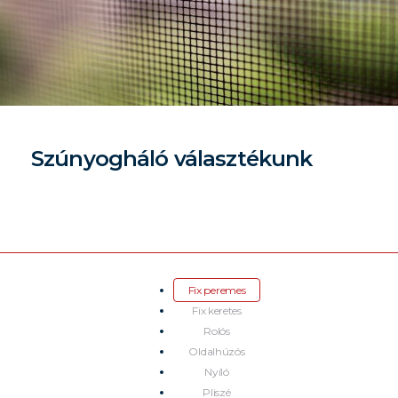
Szúnyogháló választékunk
Fix peremes
Fix keretes
Rolós
Oldalhúzós
Nyíló
Pliszé