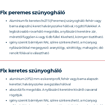
Fix peremes szúnyogháló
Alumínium fix keretes 9x27.5 (Peremes) szúnyogháló-fehér vagy
barna alapszínű keret halványszürke hálóval, rögzítő fülekkel. A
legbiztosabb rovarháló megoldás, a nyílászáró keretére zár,
mérettől függően 4 vagy 6 db füllel. Kivehető, könnyen tisztítható.
igény szerint bármilyen RAL színre szinterezhető, a műanyag
nyílászárókkal megegyező: aranytölgy, sötéttölgy, mahagóni, dió
renolit fóliával is választható
Fix keretes szúnyogháló
alumínium 20*22 mm-es keretprofil, fehér vagy barna alapszín
kerettel, halványszürke üvegszálas hálóval
abszolút fix megoldás. A nyílászáró keretére kívülről csavarral
rögzítjük.
igény szerint bármilyen RAL színre szinterezhető, a műanyag