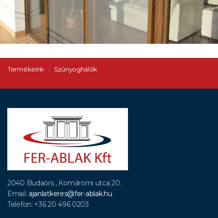
Termékeink
Szúnyoghálók
2040 Budaörs , Komáromi utca 20.
Email:
ajanlatkeres@fer-ablak.hu
Telefon: +36 20 496 0203