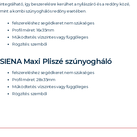
integrálható, így beszerelésre kerülhet a nyílászáró és a redőny közé,
mint a kombi szúnyoghálós redőny esetében.
felszereléshez segédkeret nem szükséges
Profil méret: 16x35mm
Működtetés: vízszintes vagy függőleges
Rögzítés: szemből
SIENA Maxi Pliszé szúnyogháló
felszereléshez segédkeret nem szükséges
Profil méret: 28x35mm
Működtetés: vízszintes vagy függőleges
Rögzítés: szemből