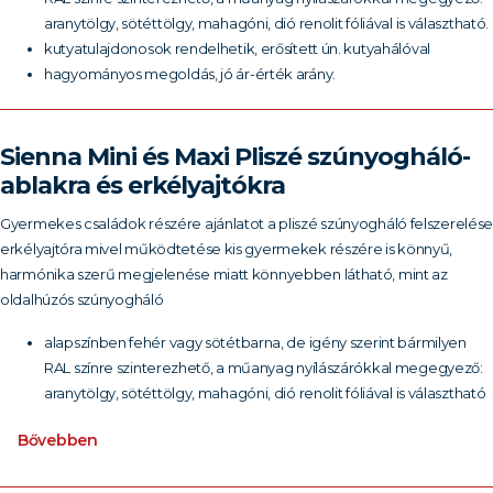
aranytölgy, sötéttölgy, mahagóni, dió renolit fóliával is választható.
kutyatulajdonosok rendelhetik, erősített ún. kutyahálóval
hagyományos megoldás, jó ár-érték arány.
Sienna Mini és Maxi Pliszé szúnyogháló-
ablakra és erkélyajtókra
Gyermekes családok részére ajánlatot a pliszé szúnyogháló felszerelés
erkélyajtóra mivel működtetése kis gyermekek részére is könnyű,
harmónika szerű megjelenése miatt könnyebben látható, mint az
oldalhúzós szúnyogháló
alapszínben fehér vagy sötétbarna, de igény szerint bármilyen
RAL színre szinterezhető, a műanyag nyílászárókkal megegyező:
aranytölgy, sötéttölgy, mahagóni, dió renolit fóliával is választható
Bővebben