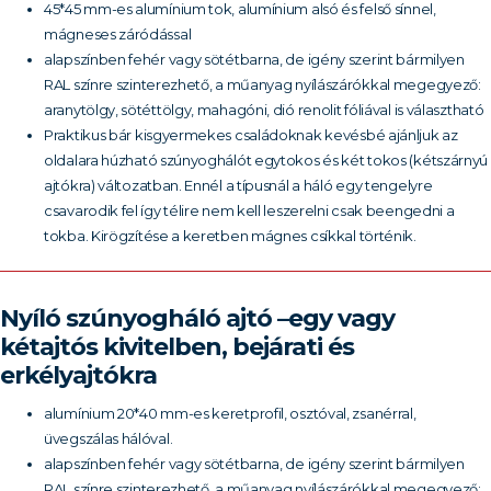
45*45 mm-es alumínium tok, alumínium alsó és felső sínnel,
mágneses záródással
alapszínben fehér vagy sötétbarna, de igény szerint bármilyen
RAL színre szinterezhető, a műanyag nyílászárókkal megegyező:
aranytölgy, sötéttölgy, mahagóni, dió renolit fóliával is választható
Praktikus bár kisgyermekes családoknak kevésbé ajánljuk az
oldalara húzható szúnyoghálót egytokos és két tokos (kétszárnyú
ajtókra) változatban. Ennél a típusnál a háló egy tengelyre
csavarodik fel így télire nem kell leszerelni csak beengedni a
tokba. Kirögzítése a keretben mágnes csíkkal történik.
Nyíló szúnyogháló ajtó –egy vagy
kétajtós kivitelben, bejárati és
erkélyajtókra
alumínium 20*40 mm-es keretprofil, osztóval, zsanérral,
üvegszálas hálóval.
alapszínben fehér vagy sötétbarna, de igény szerint bármilyen
RAL színre szinterezhető, a műanyag nyílászárókkal megegyező: