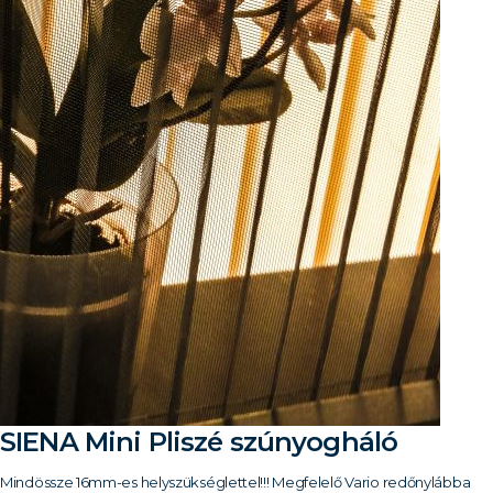
SIENA Mini Pliszé szúnyogháló
Mindössze 16mm-es helyszükséglettel!!! Megfelelő Vario redőnylábba