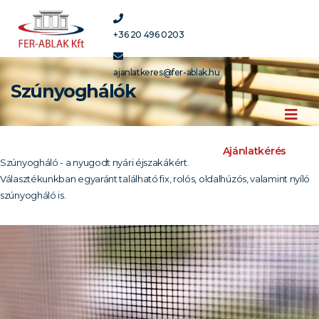
+36 20 496 0203
ajanlatkeres@fer-ablak.hu
Szúnyoghálók
Ajánlatkérés
Szúnyogháló - a nyugodt nyári éjszakákért.
Választékunkban egyaránt található fix, rolós, oldalhúzós, valamint nyíló
szúnyogháló is.