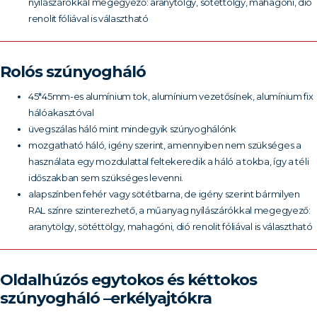
nyílászárókkal megegyező: aranytölgy, sötéttölgy, mahagóni, dió
renolit fóliával is választható
Rolós szúnyogháló
45*45mm-es alumínium tok, alumínium vezetősínek, alumínium fix
hálóakasztóval
üvegszálas háló mint mindegyik szúnyoghálónk
mozgatható háló, igény szerint, amennyiben nem szükséges a
használata egy mozdulattal feltekeredik a háló a tokba, így a téli
időszakban sem szükséges levenni.
alapszínben fehér vagy sötétbarna, de igény szerint bármilyen
RAL színre szinterezhető, a műanyag nyílászárókkal megegyező:
aranytölgy, sötéttölgy, mahagóni, dió renolit fóliával is választható
Oldalhúzós egytokos és kéttokos
szúnyogháló –erkélyajtókra